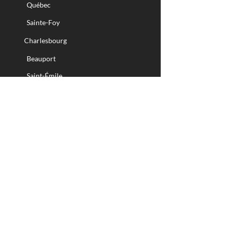
Québec
Sainte-Foy
Charlesbourg
Beauport
Saint-Émile
Accueil
À propos
La clinique
L'acupuncture
Troubles
>
Fonction organique
>
Problème infectieux
>
Système nerveux
Déroulement du traitement
Contactez-nous